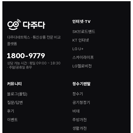
인터넷·TV
SK브로드밴드
다주다네트웍스 · 통신상품 전문 비교
KT 인터넷
플랫폼
LG U+
1800-9779
스카이라이프
상담 가능 시간 :
평일 09:00 ~ 18:30
LG헬로비전
· 주말/공휴일 휴무
커뮤니티
정수기렌탈
블로그(꿀팁)
정수기
질문/답변
공기청정기
후기
비데
이벤트
주방가전
생활가전