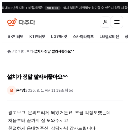
 최대 52만원 지원 + 비밀지원금
•
·
설치 일정은 지역별로 상이할 수 있으니 상담 시 확인
NOTICE
SK인터넷
KT인터넷
LG인터넷
스카이라이프
LG헬로비전
정
›
커뮤니티
›
후기
›
설치가 정말 빨라서좋아요^^
설치가 정말 빨라서좋아요^^
윤*영
2025. 8. 1. AM 11:18
조회
56
윤
광고보고 문의드리게 되었거든요 조금 걱정도했는데
처음부터 끝까지 잘 도와주시고
친절하게 응대해주신 상담사님 감사드립니다