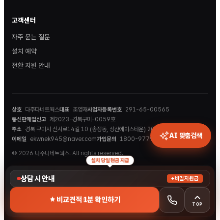
고객센터
자주 묻는 질문
설치 예약
전환 지원 안내
상호
다주다네트웍스
대표
조영재
사업자등록번호
291-65-00565
통신판매업신고
제2023-경북구미-0059호
주소
경북 구미시 신시로14길 10 (송정동, 상산에이스타운) 202호
AI 맞춤검색
이메일
ekwnek945@naver.com
가입문의
1800-9779
© 2026 다주다네트웍스. All rights reserved.
설치 당일 현금 지급
상담 시 안내
+비밀지원금
비교견적 1분 확인하기
TOP