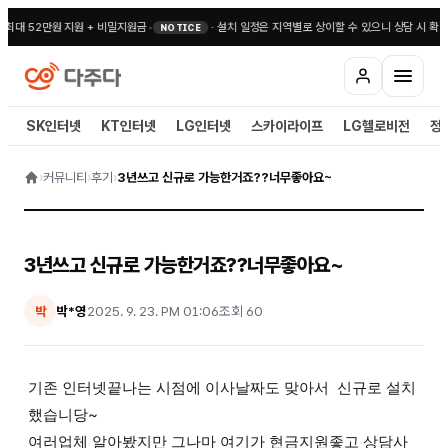
 최대 52만원 지원 + 비밀지원금
•
·
설치 일정은 지역별로 상이할 수 있으니 상담 시 확인
NOTICE
SK인터넷
KT인터넷
LG인터넷
스카이라이프
LG헬로비전
정
›
커뮤니티
›
후기
›
3년쓰고 신규로 가능한거죠??너무좋아요~
3년쓰고 신규로 가능한거죠??너무좋아요~
박*영
2025. 9. 23. PM 01:06
조회
60
박
기존 인터넷끝나는 시점에 이사날짜도 맞아서 신규로 설치
했습니당~
여러업체 알아봤지만 그나마 여기가 현금지원좋고 상담사