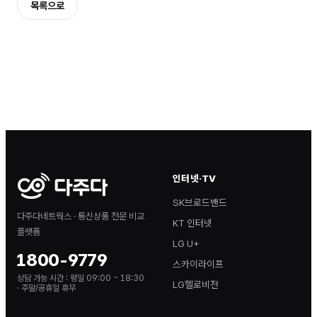
목록으로
인터넷·TV
SK브로드밴드
다주다네트웍스 · 통신상품 전문 비교
KT 인터넷
플랫폼
LG U+
1800-9779
스카이라이프
상담 가능 시간 :
평일 09:00 ~ 18:30
LG헬로비전
· 주말/공휴일 휴무