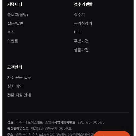
커뮤니티
정수기렌탈
블로그(꿀팁)
정수기
질문/답변
공기청정기
후기
비데
이벤트
주방가전
생활가전
고객센터
자주 묻는 질문
설치 예약
전환 지원 안내
상호
다주다네트웍스
대표
조영재
사업자등록번호
291-65-00565
통신판매업신고
제2023-경북구미-0059호
주소
경북 구미시 신시로14길 10 (송정동, 상산에이스타운) 202호