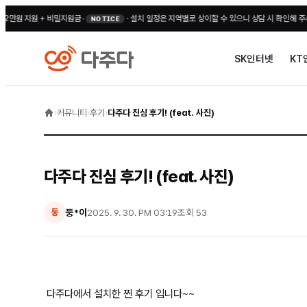
지원 + 비밀지원금
•
·
설치 일정은 지역별로 상이할 수 있으니 상담 시 확인해 주세요
•
전국
NOTICE
SK인터넷
KT
›
커뮤니티
›
후기
›
다주다 진심 후기! (feat. 사진)
다주다 진심 후기! (feat. 사진)
둥*이
2025. 9. 30. PM 03:19
조회
53
둥
다주다에서 설치한 찐 후기 입니다~~