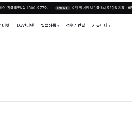
 무료상담 1800-9779
•
·
이번 달 가입 시 현금 최대 52만원 지원 + 비밀지원금
•
EVENT
인터넷
LG인터넷
알뜰상품
정수기렌탈
커뮤니티