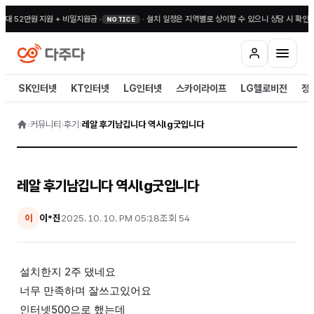
최대 52만원 지원 + 비밀지원금
•
·
설치 일정은 지역별로 상이할 수 있으니 상담 시 확인해
NOTICE
SK인터넷
KT인터넷
LG인터넷
스카이라이프
LG헬로비전
정
›
커뮤니티
›
후기
›
레알 후기남깁니다 역시lg굿입니다
레알 후기남깁니다 역시lg굿입니다
이*진
2025. 10. 10. PM 05:18
조회
54
이
설치한지 2주 댔네요
너무 만족하며 잘쓰고있어요
인터넷500으로 했는데