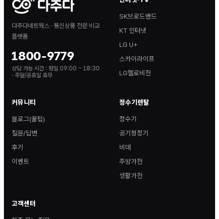
SK브로드밴드
다주다네트웍스 · 통신상품 전문 비교
KT 인터넷
플랫폼
LG U+
1800-9779
스카이라이프
상담 가능 시간 :
평일 09:00 ~ 18:30
LG헬로비전
· 주말/공휴일 휴무
커뮤니티
정수기렌탈
블로그(꿀팁)
정수기
질문/답변
공기청정기
후기
비데
이벤트
주방가전
생활가전
고객센터