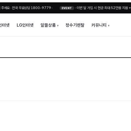
•
전국 무료상담 1800-9779
•
·
이번 달 가입 시 현금 최대 52만원 지원 + 비밀
EVENT
인터넷
LG인터넷
알뜰상품
정수기렌탈
커뮤니티