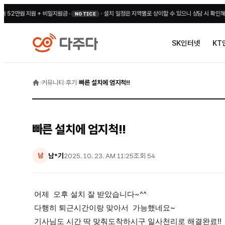
2만원 지원 + 비밀지원금
•
·
설치 일정은 지역별로 상이할 수 있으니 상담 시 확인해 주세요
NOTICE
SK인터넷
KT
›
커뮤니티
›
후기
›
빠른 설치에 엄지척!!
빠른 설치에 엄지척!!
남*기
2025. 10. 23. AM 11:25
조회
54
남
어제 오후 설치 잘 받았습니다~^^
다행히 퇴근시간이랑 맞아서 가능했네요~
기사님도 시간 딱 맞춰도착하시구 일사천리로 해결완료!!