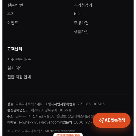
질문/답변
공기청정기
후기
비데
이벤트
주방가전
생활가전
고객센터
자주 묻는 질문
설치 예약
전환 지원 안내
상호
다주다네트웍스
대표
조영재
사업자등록번호
291-65-00565
통신판매업신고
제2023-경북구미-0059호
주소
경북 구미시 신시로14길 10 (송정동, 상산에이스타운) 202호
AI 맞춤검색
이메일
ekwnek945@naver.com
가입문의
1800-9779
© 2026 다주다네트웍스. All rights reserved.