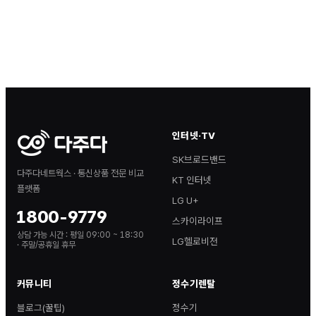
인터넷·TV
SK브로드밴드
다주다네트웍스 · 통신상품 전문 비교
KT 인터넷
플랫폼
LG U+
1800-9779
스카이라이프
상담 가능 시간 :
평일 09:00 ~ 18:30
LG헬로비전
· 주말/공휴일 휴무
커뮤니티
정수기렌탈
블로그(꿀팁)
정수기