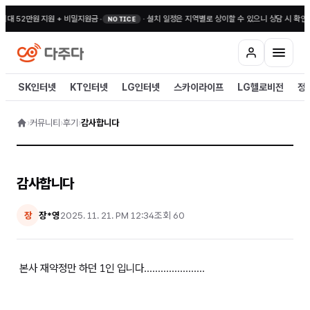
최대 52만원 지원 + 비밀지원금
•
·
설치 일정은 지역별로 상이할 수 있으니 상담 시 확인해
NOTICE
SK인터넷
KT인터넷
LG인터넷
스카이라이프
LG헬로비전
정
›
커뮤니티
›
후기
›
감사합니다
감사합니다
장*영
2025. 11. 21. PM 12:34
조회
60
장
본사 재약정만 하던 1인 입니다......................