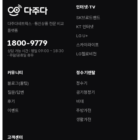
인터넷·TV
SK브로드밴드
다주다네트웍스 · 통신상품 전문 비교
KT 인터넷
플랫폼
LG U+
1800-9779
스카이라이프
상담 가능 시간 :
평일 09:00 ~ 18:30
LG헬로비전
· 주말/공휴일 휴무
커뮤니티
정수기렌탈
블로그(꿀팁)
정수기
질문/답변
공기청정기
후기
비데
이벤트
주방가전
생활가전
고객센터