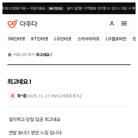
 최대 52만원 지원 + 비밀지원금
•
·
설치 일정은 지역별로 상이할 수 있으니 상담 시 확인
NOTICE
SK인터넷
KT인터넷
LG인터넷
스카이라이프
LG헬로비전
정
›
커뮤니티
›
후기
›
최고네요 !
최고네요 !
최*준
2025. 11. 27. PM 12:58
조회
52
최
설치하고 당일 입금 최고네요
연말 보너스 받은 느낌 입니다