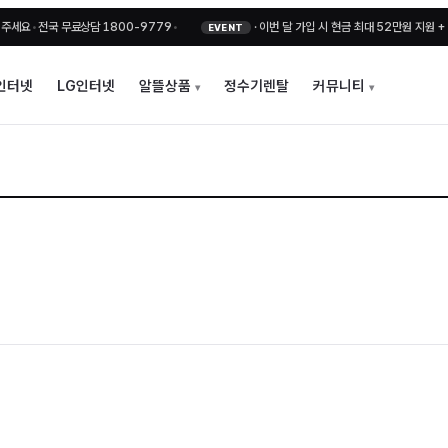
•
전국 무료상담 1800-9779
•
·
이번 달 가입 시 현금 최대 52만원 지원 + 비밀
EVENT
인터넷
LG인터넷
알뜰상품
정수기렌탈
커뮤니티