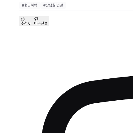
#
현금혜택
#
상담원 연결
추천
0
비추천
0