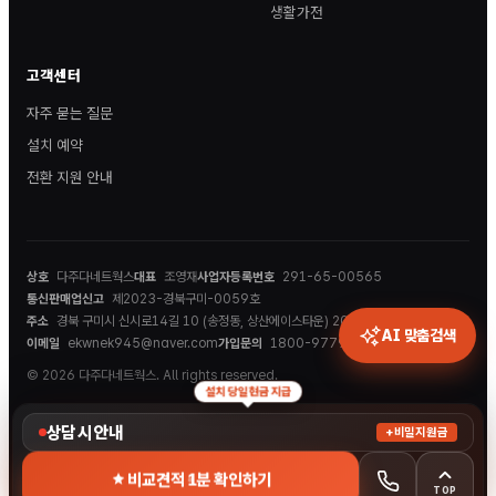
생활가전
고객센터
자주 묻는 질문
설치 예약
전환 지원 안내
상호
다주다네트웍스
대표
조영재
사업자등록번호
291-65-00565
통신판매업신고
제2023-경북구미-0059호
주소
경북 구미시 신시로14길 10 (송정동, 상산에이스타운) 202호
AI 맞춤검색
이메일
ekwnek945@naver.com
가입문의
1800-9779
© 2026 다주다네트웍스. All rights reserved.
설치 당일 현금 지급
상담 시 안내
+비밀지원금
비교견적 1분 확인하기
TOP