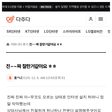
 최대 52만원 지원 + 비밀지원금
•
·
설치 일정은 지역별로 상이할 수 있으니 상담 시 확인
NOTICE
SK인터넷
KT인터넷
LG인터넷
스카이라이프
LG헬로비전
정
›
커뮤니티
›
후기
›
진~~짜 잘한거같아요 ㅎㅎ
진~~짜 잘한거같아요 ㅎㅎ
효*니
2025. 12. 5. AM 10:55
조회
51
효
진짜 진짜 아~무것도 모르는 상태로 인터넷 설치 하려니 정
말 막막했는데
상담사님께서 친절하게 하나하나 전부다 설명해주셧어요