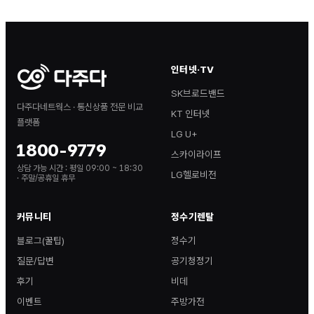
인터넷·TV
SK브로드밴드
다주다네트웍스 · 통신상품 전문 비교
KT 인터넷
플랫폼
LG U+
1800-9779
스카이라이프
상담 가능 시간 :
평일 09:00 ~ 18:30
LG헬로비전
· 주말/공휴일 휴무
커뮤니티
정수기렌탈
블로그(꿀팁)
정수기
질문/답변
공기청정기
후기
비데
이벤트
주방가전