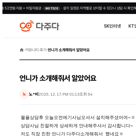
2만원 지원 + 비밀지원금
•
·
설치 일정은 지역별로 상이할 수 있으니 상담 시 확인해 주세
NOTICE
SK인터넷
KT
›
커뮤니티
›
후기
›
언니가 소개해줘서 알았어요
언니가 소개해줘서 알았어요
노*비
2025. 12. 17. PM 01:13
조회
54
노
월욜상담후 오늘오전에기사님오셔서 설치해주셨어여~ㅎ
상담사님 친절하게 상세하게 안내해주셔서 감사합니다~
저도 직장 친한 언니가 다주다소개해줘서 했네요ㅎ