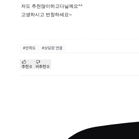
저도 추천많이하고다닐께요^^
고생하시고 번창하세요~
#
만족도
#
상담원 연결
추천
0
비추천
0