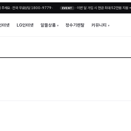
요
•
전국 무료상담 1800-9779
•
·
이번 달 가입 시 현금 최대 52만원 지원 + 비
EVENT
인터넷
LG인터넷
알뜰상품
정수기렌탈
커뮤니티