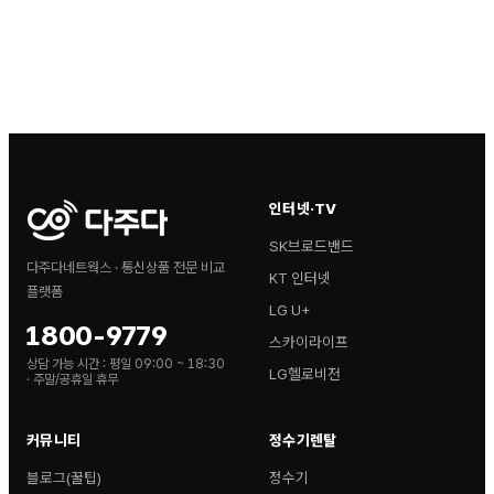
인터넷·TV
SK브로드밴드
다주다네트웍스 · 통신상품 전문 비교
KT 인터넷
플랫폼
LG U+
1800-9779
스카이라이프
상담 가능 시간 :
평일 09:00 ~ 18:30
LG헬로비전
· 주말/공휴일 휴무
커뮤니티
정수기렌탈
블로그(꿀팁)
정수기