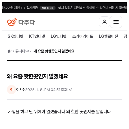
대 52만원 지원 + 비밀지원금
•
·
설치 일정은 지역별로 상이할 수 있으니 상담 시 확인해 
NOTICE
SK인터넷
KT인터넷
LG인터넷
스카이라이프
LG헬로비전
정
›
커뮤니티
›
후기
›
왜 요즘 핫한곳인지 알겠네요
왜 요즘 핫한곳인지 알겠네요
이*수
2026. 1. 8. PM 04:51
조회
61
이
가입을 하고 난 뒤에야 알겠습니다 왜 핫한 곳인지를 말입니다