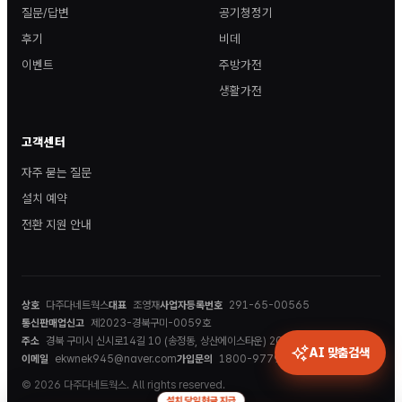
질문/답변
공기청정기
후기
비데
이벤트
주방가전
생활가전
고객센터
자주 묻는 질문
설치 예약
전환 지원 안내
상호
다주다네트웍스
대표
조영재
사업자등록번호
291-65-00565
통신판매업신고
제2023-경북구미-0059호
주소
경북 구미시 신시로14길 10 (송정동, 상산에이스타운) 202호
AI 맞춤검색
이메일
ekwnek945@naver.com
가입문의
1800-9779
© 2026 다주다네트웍스. All rights reserved.
설치 당일 현금 지급