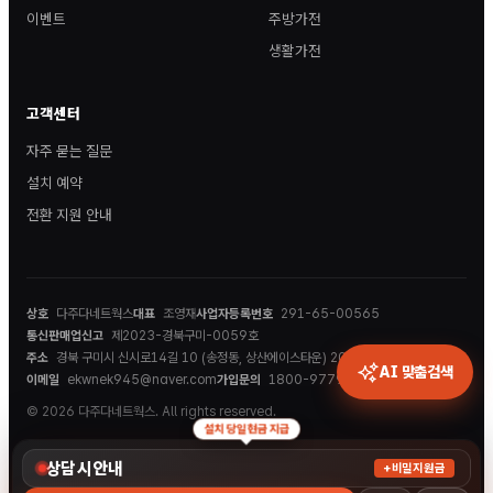
이벤트
주방가전
생활가전
고객센터
자주 묻는 질문
설치 예약
전환 지원 안내
상호
다주다네트웍스
대표
조영재
사업자등록번호
291-65-00565
통신판매업신고
제2023-경북구미-0059호
주소
경북 구미시 신시로14길 10 (송정동, 상산에이스타운) 202호
AI 맞춤검색
이메일
ekwnek945@naver.com
가입문의
1800-9779
© 2026 다주다네트웍스. All rights reserved.
설치 당일 현금 지급
상담 시 안내
+비밀지원금