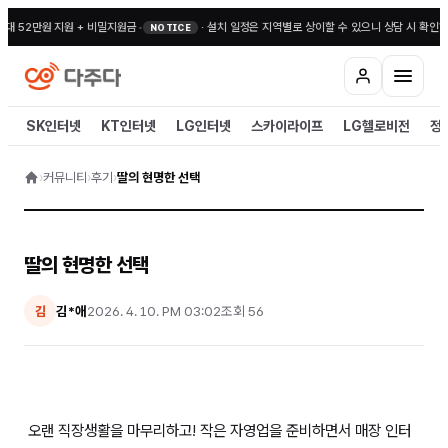
대 52만원 지원 + 비밀지원금
•
·
설치 일정은 지역별로 상이할 수 있으니 상담 시 확인해
NOTICE
SK인터넷
KT인터넷
LG인터넷
스카이라이프
LG헬로비전
정
›
커뮤니티
›
후기
›
딸의 현명한 선택
딸의 현명한 선택
김*애
2026. 4. 10. PM 03:02
조회
56
김
오랜 직장생활을 마무리하고! 작은 자영업을 준비하면서 매장 인터