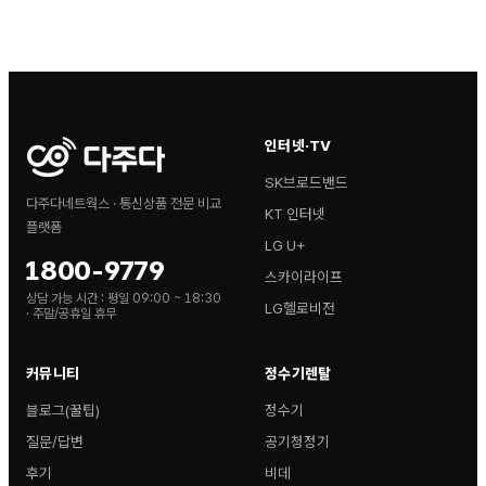
인터넷·TV
SK브로드밴드
다주다네트웍스 · 통신상품 전문 비교
KT 인터넷
플랫폼
LG U+
1800-9779
스카이라이프
상담 가능 시간 :
평일 09:00 ~ 18:30
LG헬로비전
· 주말/공휴일 휴무
커뮤니티
정수기렌탈
블로그(꿀팁)
정수기
질문/답변
공기청정기
후기
비데