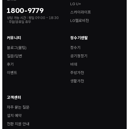
LG U+
1800-9779
스카이라이프
상담 가능 시간 :
평일 09:00 ~ 18:30
LG헬로비전
· 주말/공휴일 휴무
커뮤니티
정수기렌탈
블로그(꿀팁)
정수기
질문/답변
공기청정기
후기
비데
이벤트
주방가전
생활가전
고객센터
자주 묻는 질문
설치 예약
전환 지원 안내