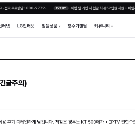
무료상담 1800-9779
•
·
이번 달 가입 시 현금 최대 52만원 지원 + 비밀지원금
•
EVENT
인터넷
LG인터넷
알뜰상품
정수기렌탈
커뮤니티
(긴글주의)
용 후기 디테일하게 남깁니다. 저같은 경우는 KT 500메가 + IPTV 결합으