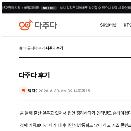
만원 지원 + 비밀지원금
•
·
설치 일정은 지역별로 상이할 수 있으니 상담 시 확인해 주세요
NOTICE
SK인터넷
KT
›
커뮤니티
›
후기
›
다주다 후기
다주다 후기
박지수
2026. 6. 30. AM 09:14
조회
151
박
곧 둘째 출산 앞두고 있어서 집안 정리하다가 인터넷도 손봐야겠
첫째 키워보니까 아기 태어나면 영상통화도 많이 하고 키즈 콘텐츠