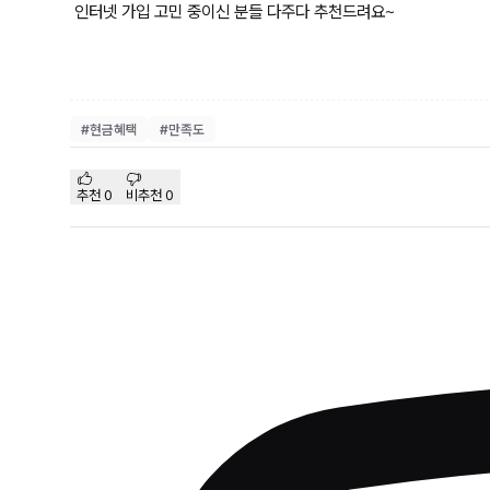
인터넷 가입 고민 중이신 분들 다주다 추천드려요~
#
현금혜택
#
만족도
추천
0
비추천
0