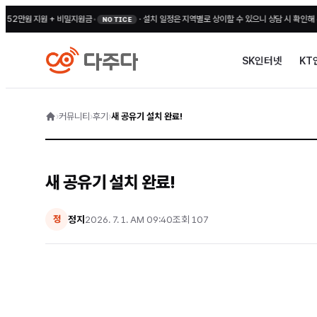
원 지원 + 비밀지원금
•
·
설치 일정은 지역별로 상이할 수 있으니 상담 시 확인해 주세요
•
NOTICE
SK인터넷
KT
›
커뮤니티
›
후기
›
새 공유기 설치 완료!
새 공유기 설치 완료!
정지
2026. 7. 1. AM 09:40
조회
107
정