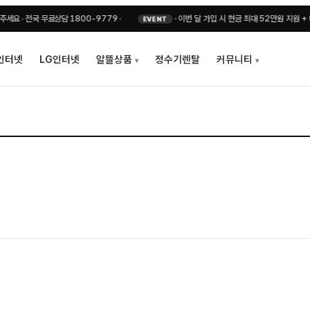
전국 무료상담 1800-9779
•
·
이번 달 가입 시 현금 최대 52만원 지원 + 비밀지원
EVENT
인터넷
LG인터넷
알뜰상품
정수기렌탈
커뮤니티