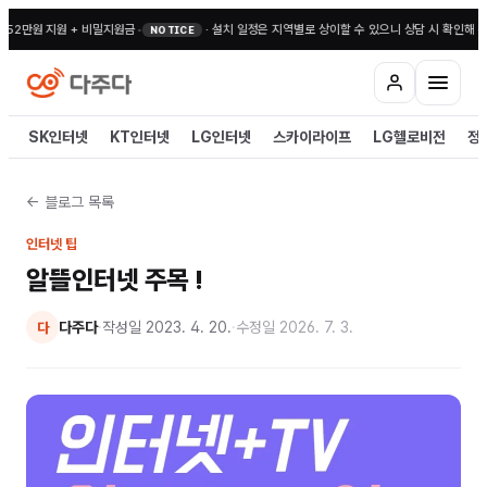
52만원 지원 + 비밀지원금
•
·
설치 일정은 지역별로 상이할 수 있으니 상담 시 확인해 주
NOTICE
SK인터넷
KT인터넷
LG인터넷
스카이라이프
LG헬로비전
정
← 블로그 목록
인터넷 팁
알뜰인터넷 주목 !
다주다
·
작성일
2023. 4. 20.
·
수정일
2026. 7. 3.
다