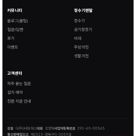
커뮤니티
정수기렌탈
블로그(꿀팁)
정수기
질문/답변
공기청정기
후기
비데
이벤트
주방가전
생활가전
고객센터
자주 묻는 질문
설치 예약
전환 지원 안내
상호
다주다네트웍스
대표
조영재
사업자등록번호
291-65-00565
통신판매업신고
제2023-경북구미-0059호