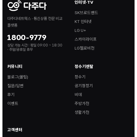
인터넷·TV
SK브로드밴드
다주다네트웍스 · 통신상품 전문 비교
KT 인터넷
플랫폼
LG U+
1800-9779
스카이라이프
상담 가능 시간 :
평일 09:00 ~ 18:30
LG헬로비전
· 주말/공휴일 휴무
커뮤니티
정수기렌탈
블로그(꿀팁)
정수기
질문/답변
공기청정기
후기
비데
이벤트
주방가전
생활가전
고객센터