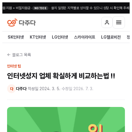
 지원 + 비밀지원금
•
·
설치 일정은 지역별로 상이할 수 있으니 상담 시 확인해 주세요
•
전국
NOTICE
SK인터넷
KT인터넷
LG인터넷
스카이라이프
LG헬로비전
정
← 블로그 목록
인터넷 팁
인터넷성지 업체 확실하게 비교하는법 !!
다주다
·
작성일
2024. 3. 5.
·
수정일
2026. 7. 3.
다