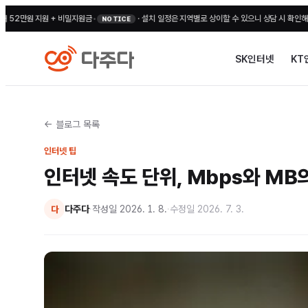
 지원 + 비밀지원금
•
·
설치 일정은 지역별로 상이할 수 있으니 상담 시 확인해 주세요
•
전
NOTICE
SK인터넷
KT
← 블로그 목록
인터넷 팁
인터넷 속도 단위, Mbps와 MB
다주다
·
작성일
2026. 1. 8.
·
수정일
2026. 7. 3.
다