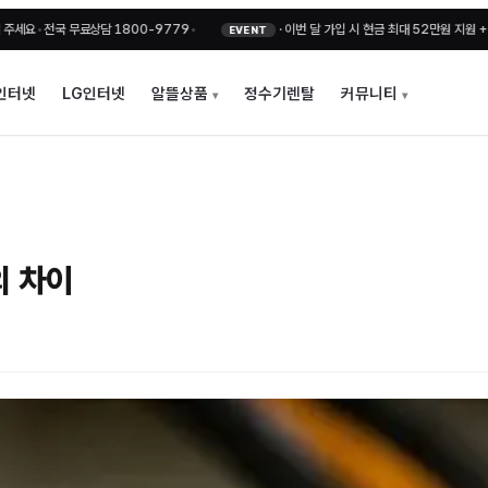
국 무료상담 1800-9779
•
·
이번 달 가입 시 현금 최대 52만원 지원 + 비밀지원
EVENT
인터넷
LG인터넷
알뜰상품
정수기렌탈
커뮤니티
의 차이