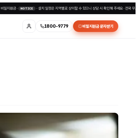
금
•
·
설치 일정은 지역별로 상이할 수 있으니 상담 시 확인해 주세요
•
전국 무료상담 180
NOTICE
1800-9779
비밀지원금 문자받기