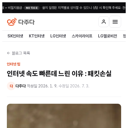
비밀지원금
•
·
설치 일정은 지역별로 상이할 수 있으니 상담 시 확인해 주세요
•
전국 무료상담 
NOTICE
SK인터넷
KT인터넷
LG인터넷
스카이라이프
LG헬로비전
정
← 블로그 목록
인터넷 팁
인터넷 속도 빠른데 느린 이유 : 패킷손실
다주다
·
작성일
2026. 1. 9.
·
수정일
2026. 7. 3.
다