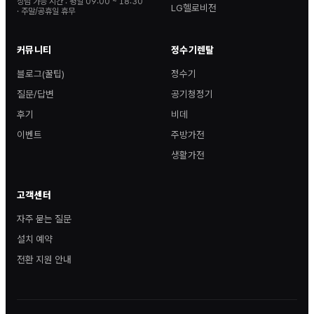
상담 가능 시간 :
평일 09:00 ~ 18:30
LG헬로비전
· 주말/공휴일 휴무
커뮤니티
정수기렌탈
블로그(꿀팁)
정수기
질문/답변
공기청정기
후기
비데
이벤트
주방가전
생활가전
고객센터
자주 묻는 질문
설치 예약
전환 지원 안내