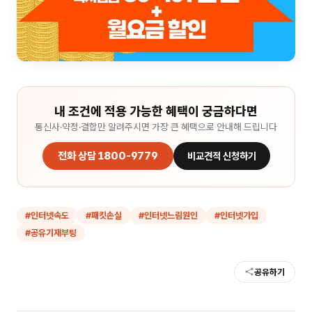
내 조건에 적용 가능한 혜택이 궁금하다면
통신사·약정·결합만 알려주시면 가장 큰 혜택으로 안내해 드립니다
전화 상담 1800-9779
비교견적 신청하기
#
인터넷속도
#
패킷손실
#
인터넷느림원인
#
인터넷가입
#
공유기재부팅
공유하기