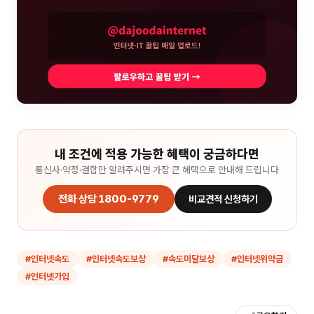
내 조건에 적용 가능한 혜택이 궁금하다면
통신사·약정·결합만 알려주시면 가장 큰 혜택으로 안내해 드립니다
전화 상담 1800-9779
비교견적 신청하기
#
인터넷속도
#
인터넷속도보상
#
속도미달보상
#
인터넷위약금
#
인터넷가입