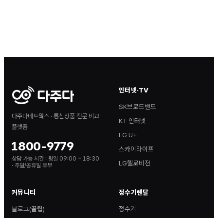
인터넷·TV
SK브로드밴드
다주다네트웍스 · 통신상품 전문 비교
KT 인터넷
플랫폼
LG U+
1800-9779
스카이라이프
상담 가능 시간 :
평일 09:00 ~ 18:30
LG헬로비전
· 주말/공휴일 휴무
커뮤니티
정수기렌탈
블로그(꿀팁)
정수기