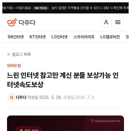
 지원 + 비밀지원금
•
·
설치 일정은 지역별로 상이할 수 있으니 상담 시 확인해 주세요
•
전
NOTICE
SK인터넷
KT인터넷
LG인터넷
스카이라이프
LG헬로비전
정
← 블로그 목록
인터넷 팁
느린 인터넷 참고만 계신 분들 보상가능 인
터넷속도보상
다주다
·
작성일
2026. 5. 28.
·
수정일
2026. 7. 3.
다