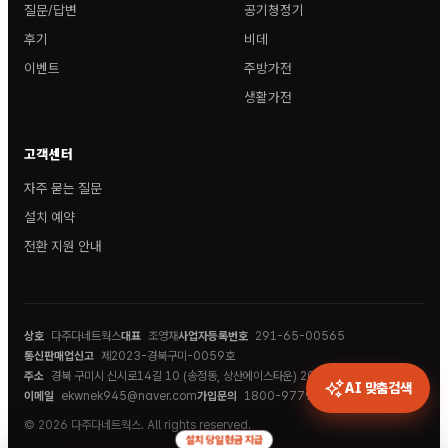
질문/답변
공기청정기
후기
비데
이벤트
주방가전
생활가전
고객센터
자주 묻는 질문
설치 예약
전환 지원 안내
상호
다주다네트웍스
대표
조영재
사업자등록번호
291-65-00565
통신판매업신고
제2023-경북구미-0059호
주소
경북 구미시 신시로14길 10 (송정동, 상산에이스타운) 202호
AI 맞춤검색
이메일
ekwnek945@naver.com
가입문의
1800-9779
© 2026 다주다네트웍스. All rights reserved.
설치 당일 현금 지급