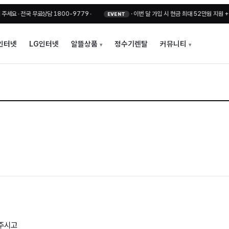
•
전국 무료상담 1800-9779
•
·
이번 달 가입 시 현금 최대 52만원 지원 + 비밀
EVENT
인터넷
LG인터넷
알뜰상품
정수기렌탈
커뮤니티
주시고