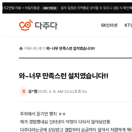
만원 지원 + 비밀지원금
•
·
설치 일정은 지역별로 상이할 수 있으니 상담 시 확인해 주세요
NOTICE
SK인터넷
KT
›
커뮤니티
›
후기
›
와~너무 만족스런 설치였습니다!!
와~너무 만족스런 설치였습니다!!
김*형
2025. 4. 8. AM 10:41
조회
54
김
주위에서 듣기만 했지 ㅎㅎ
제가 경험했네요 인터넷이 약정이 다되서 알아보던중
다주다라는곳에 상담받고 결합부터 요금까지 알아서 저렴하게 해