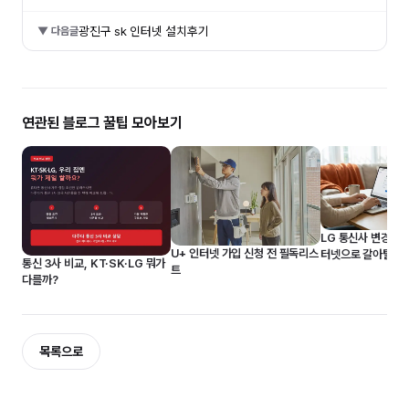
광진구 sk 인터넷 설치후기
▼ 다음글
연관된 블로그 꿀팁 모아보기
LG 통신사 변경 혜
U+ 인터넷 가입 신청 전 필독리스
터넷으로 갈아탈 때
통신 3사 비교, KT·SK·LG 뭐가
트
얼마?
다를까?
목록으로