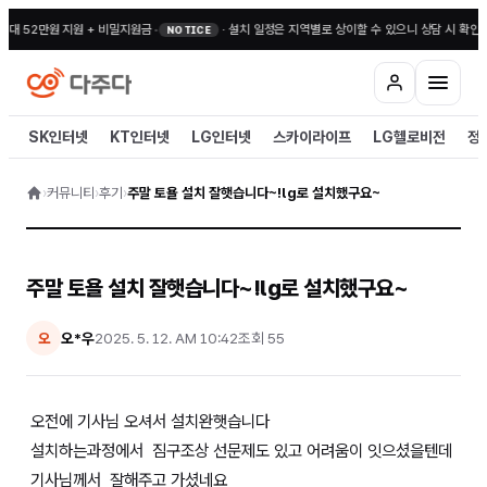
최대 52만원 지원 + 비밀지원금
•
·
설치 일정은 지역별로 상이할 수 있으니 상담 시 확인해
NOTICE
SK인터넷
KT인터넷
LG인터넷
스카이라이프
LG헬로비전
정
›
커뮤니티
›
후기
›
주말 토욜 설치 잘햇습니다~!lg로 설치했구요~
주말 토욜 설치 잘햇습니다~!lg로 설치했구요~
오*우
2025. 5. 12. AM 10:42
조회
55
오
오전에 기사님 오셔서 설치완햇습니다
설치하는과정에서 짐구조상 선문제도 있고 어려움이 잇으셨을텐데
기사님께서 잘해주고 가셨네요