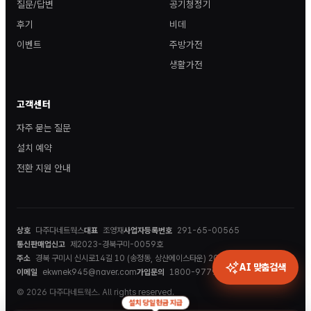
질문/답변
공기청정기
후기
비데
이벤트
주방가전
생활가전
고객센터
자주 묻는 질문
설치 예약
전환 지원 안내
상호
다주다네트웍스
대표
조영재
사업자등록번호
291-65-00565
통신판매업신고
제2023-경북구미-0059호
주소
경북 구미시 신시로14길 10 (송정동, 상산에이스타운) 202호
AI 맞춤검색
이메일
ekwnek945@naver.com
가입문의
1800-9779
© 2026 다주다네트웍스. All rights reserved.
설치 당일 현금 지급