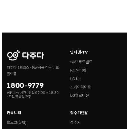
인터넷·TV
SK브로드밴드
다주다네트웍스 · 통신상품 전문 비교
KT 인터넷
플랫폼
LG U+
1800-9779
스카이라이프
상담 가능 시간 :
평일 09:00 ~ 18:30
LG헬로비전
· 주말/공휴일 휴무
커뮤니티
정수기렌탈
블로그(꿀팁)
정수기