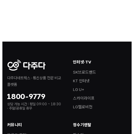
인터넷·TV
SK브로드밴드
다주다네트웍스 · 통신상품 전문 비교
KT 인터넷
플랫폼
LG U+
1800-9779
스카이라이프
상담 가능 시간 :
평일 09:00 ~ 18:30
LG헬로비전
· 주말/공휴일 휴무
커뮤니티
정수기렌탈