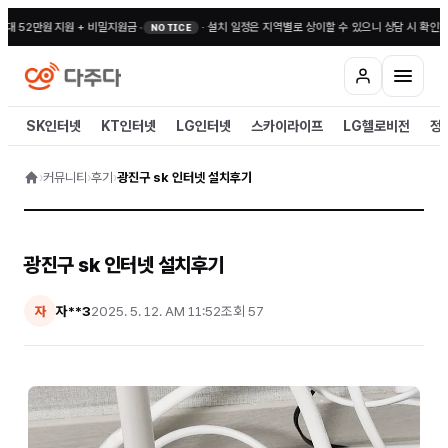
대 52만원 지원 + 비밀지원금
•
·
설치 일정은 지역별로 상이할 수 있으니 상담 시 확인해 
NOTICE
SK인터넷
KT인터넷
LG인터넷
스카이라이프
LG헬로비전
정
›
커뮤니티
›
후기
›
광진구 sk 인터넷 설치후기
광진구 sk 인터넷 설치후기
자**3
2025. 5. 12. AM 11:52
조회
57
자