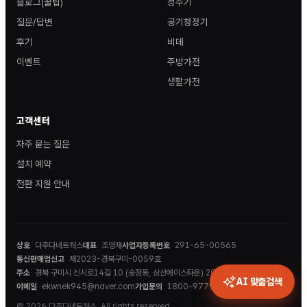
블로그(꿀팁)
정수기
질문/답변
공기청정기
후기
비데
이벤트
주방가전
생활가전
고객센터
자주 묻는 질문
설치 예약
전환 지원 안내
상호
다주다네트웍스
대표
조영재
사업자등록번호
291-65-00565
통신판매업신고
제2023-경북구미-0059호
주소
경북 구미시 신시로14길 10 (송정동, 상산에이스타운) 202호
AI 맞춤검색
이메일
ekwnek945@naver.com
가입문의
1800-9779
© 2026 다주다네트웍스. All rights reserved.